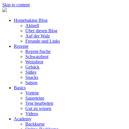
Skip to content
Homebaking Blog
Aktuell
Über diesen Blog
Auf der Walz
Freunde und Links
Rezepte
Rezept-Suche
Schwarzbrot
Weissbrot
Gebäck
Süßes
Snacks
Saison
Basics
Vorteig
Sauerteige
Teig bearbeiten
Gut zu wissen
Videos
Academy
Backkurse