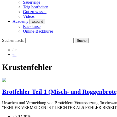
Sauerteige
Teig bearbeiten
Gut zu wissen
Videos
Academy
Expand
Backkurse
Online-Backkurse
Suchen nach:
de
en
Krustenfehler
Brotfehler Teil 1 (Misch- und Roggenbrote
Ursachen und Vermeidung von Brotfehlern Voraussetzung für einwand
“FEHLER VERMEIDEN IST LEICHTER ALS FEHLER BESEITIGEN” Die
25.02.2016