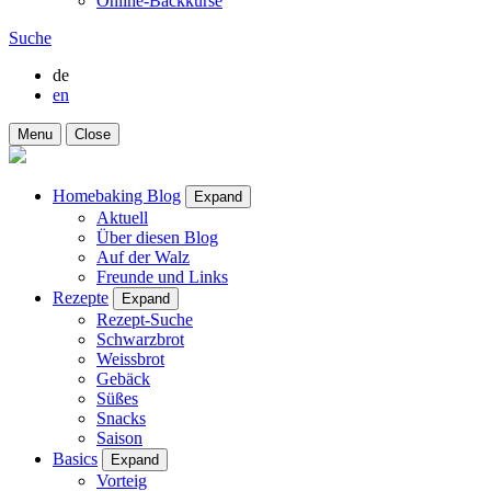
Online-Backkurse
Suche
de
en
Menu
Close
Homebaking Blog
Expand
Aktuell
Über diesen Blog
Auf der Walz
Freunde und Links
Rezepte
Expand
Rezept-Suche
Schwarzbrot
Weissbrot
Gebäck
Süßes
Snacks
Saison
Basics
Expand
Vorteig