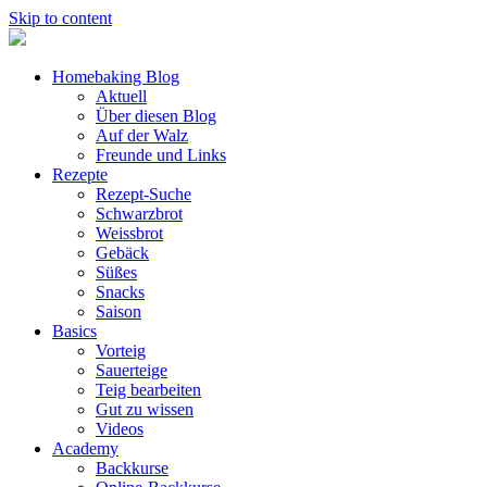
Skip to content
Homebaking Blog
Aktuell
Über diesen Blog
Auf der Walz
Freunde und Links
Rezepte
Rezept-Suche
Schwarzbrot
Weissbrot
Gebäck
Süßes
Snacks
Saison
Basics
Vorteig
Sauerteige
Teig bearbeiten
Gut zu wissen
Videos
Academy
Backkurse