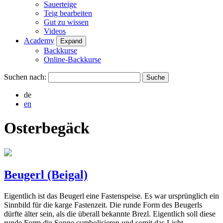
Sauerteige
Teig bearbeiten
Gut zu wissen
Videos
Academy
Expand
Backkurse
Online-Backkurse
Suchen nach:
de
en
Osterbegäck
Beugerl (Beigal)
Eigentlich ist das Beugerl eine Fastenspeise. Es war ursprünglich ein
Sinnbild für die karge Fastenzeit. Die runde Form des Beugerls
dürfte älter sein, als die überall bekannte Brezl. Eigentlich soll diese
runde Form die Sonne symbolisieren und somit das Licht…