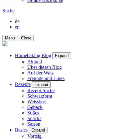
Online-Backkurse
Suche
de
en
Menu
Close
Homebaking Blog
Expand
Aktuell
Über diesen Blog
Auf der Walz
Freunde und Links
Rezepte
Expand
Rezept-Suche
Schwarzbrot
Weissbrot
Gebäck
Süßes
Snacks
Saison
Basics
Expand
Vorteig