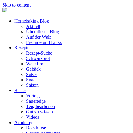
Skip to content
Homebaking Blog
Aktuell
Über diesen Blog
Auf der Walz
Freunde und Links
Rezepte
Rezept-Suche
Schwarzbrot
Weissbrot
Gebäck
Süßes
Snacks
Saison
Basics
Vorteig
Sauerteige
Teig bearbeiten
Gut zu wissen
Videos
Academy
Backkurse