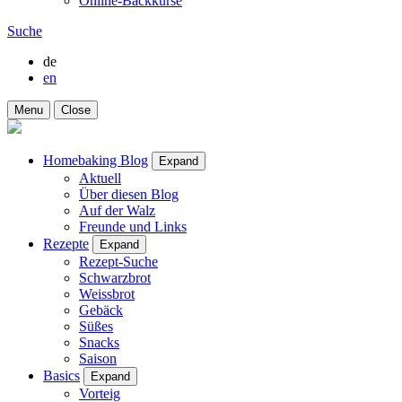
Online-Backkurse
Suche
de
en
Menu
Close
Homebaking Blog
Expand
Aktuell
Über diesen Blog
Auf der Walz
Freunde und Links
Rezepte
Expand
Rezept-Suche
Schwarzbrot
Weissbrot
Gebäck
Süßes
Snacks
Saison
Basics
Expand
Vorteig