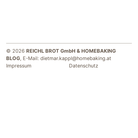
© 2026
REICHL BROT GmbH & HOMEBAKING
BLOG
, E-Mail:
dietmar.kappl@homebaking.at
Notwendig
Impressum
Datenschutz
Diese Cookies
sind für die
Funktionsweise
der Website
notwendig.
Statistiken
Um Funktion und
Struktur der Website
zu verbessern,