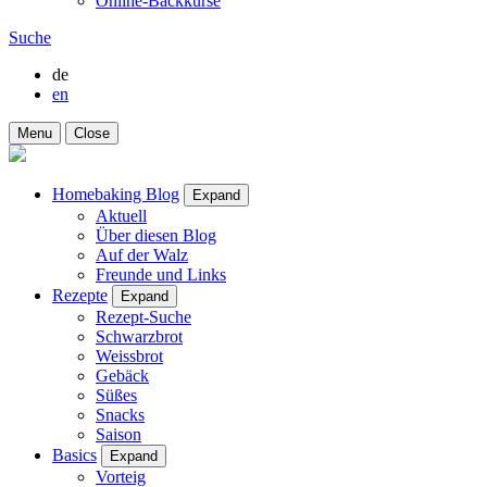
Online-Backkurse
Suche
de
en
Menu
Close
Homebaking Blog
Expand
Aktuell
Über diesen Blog
Auf der Walz
Freunde und Links
Rezepte
Expand
Rezept-Suche
Schwarzbrot
Weissbrot
Gebäck
Süßes
Snacks
Saison
Basics
Expand
Vorteig