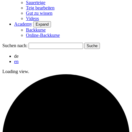
Sauerteige
Teig bearbeiten
Gut zu wissen
Videos
Academy
Expand
Backkurse
Online-Backkurse
Suchen nach:
de
en
Loading view.