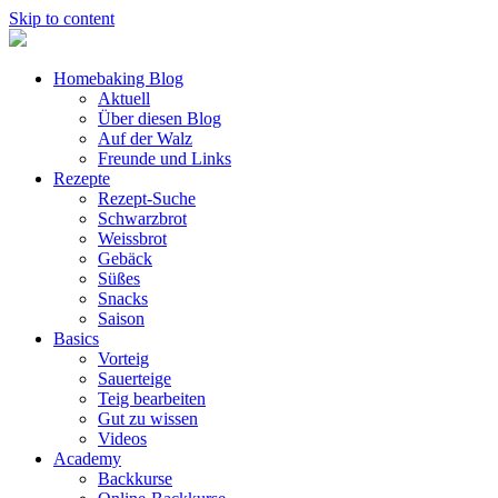
Skip to content
Homebaking Blog
Aktuell
Über diesen Blog
Auf der Walz
Freunde und Links
Rezepte
Rezept-Suche
Schwarzbrot
Weissbrot
Gebäck
Süßes
Snacks
Saison
Basics
Vorteig
Sauerteige
Teig bearbeiten
Gut zu wissen
Videos
Academy
Backkurse