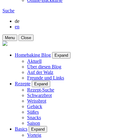
Online-Backkurse
Suche
de
en
Menu
Close
Homebaking Blog
Expand
Aktuell
Über diesen Blog
Auf der Walz
Freunde und Links
Rezepte
Expand
Rezept-Suche
Schwarzbrot
Weissbrot
Gebäck
Süßes
Snacks
Saison
Basics
Expand
Vorteig