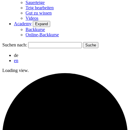
Sauerteige
Teig bearbeiten
Gut zu wissen
Videos
Academy
Expand
Backkurse
Online-Backkurse
Suchen nach:
de
en
Loading view.