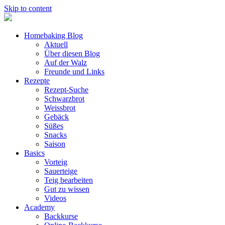
Skip to content
Homebaking Blog
Aktuell
Über diesen Blog
Auf der Walz
Freunde und Links
Rezepte
Rezept-Suche
Schwarzbrot
Weissbrot
Gebäck
Süßes
Snacks
Saison
Basics
Vorteig
Sauerteige
Teig bearbeiten
Gut zu wissen
Videos
Academy
Backkurse