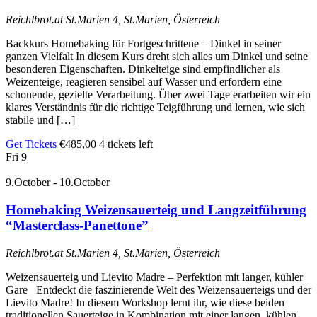
Reichlbrot.at
St.Marien 4, St.Marien, Österreich
Backkurs Homebaking für Fortgeschrittene – Dinkel in seiner
ganzen Vielfalt In diesem Kurs dreht sich alles um Dinkel und seine
besonderen Eigenschaften. Dinkelteige sind empfindlicher als
Weizenteige, reagieren sensibel auf Wasser und erfordern eine
schonende, gezielte Verarbeitung. Über zwei Tage erarbeiten wir ein
klares Verständnis für die richtige Teigführung und lernen, wie sich
stabile und […]
Get Tickets
€485,00
4 tickets left
Fri
9
9.October
-
10.October
Homebaking Weizensauerteig und Langzeitführung
“Masterclass-Panettone”
Reichlbrot.at
St.Marien 4, St.Marien, Österreich
Weizensauerteig und Lievito Madre – Perfektion mit langer, kühler
Gare Entdeckt die faszinierende Welt des Weizensauerteigs und der
Lievito Madre! In diesem Workshop lernt ihr, wie diese beiden
traditionellen Sauerteige in Kombination mit einer langen, kühlen