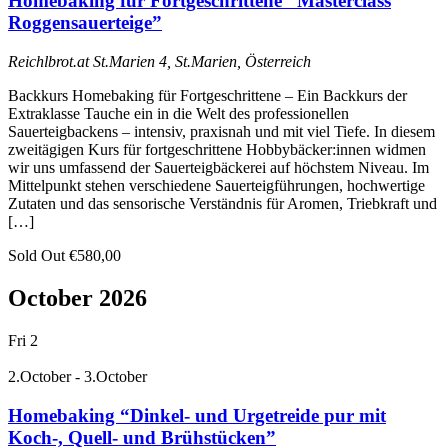
Homebaking für Fortgeschrittene “Masterclass
Roggensauerteige”
Reichlbrot.at
St.Marien 4, St.Marien, Österreich
Backkurs Homebaking für Fortgeschrittene – Ein Backkurs der
Extraklasse Tauche ein in die Welt des professionellen
Sauerteigbackens – intensiv, praxisnah und mit viel Tiefe. In diesem
zweitägigen Kurs für fortgeschrittene Hobbybäcker:innen widmen
wir uns umfassend der Sauerteigbäckerei auf höchstem Niveau. Im
Mittelpunkt stehen verschiedene Sauerteigführungen, hochwertige
Zutaten und das sensorische Verständnis für Aromen, Triebkraft und
[…]
Sold Out
€580,00
October 2026
Fri
2
2.October
-
3.October
Homebaking “Dinkel- und Urgetreide pur mit
Koch-, Quell- und Brühstücken”