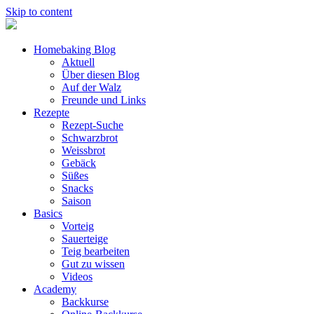
Skip to content
Homebaking Blog
Aktuell
Über diesen Blog
Auf der Walz
Freunde und Links
Rezepte
Rezept-Suche
Schwarzbrot
Weissbrot
Gebäck
Süßes
Snacks
Saison
Basics
Vorteig
Sauerteige
Teig bearbeiten
Gut zu wissen
Videos
Academy
Backkurse