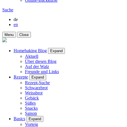
Online-Backkurse
Suche
de
en
Menu
Close
Homebaking Blog
Expand
Aktuell
Über diesen Blog
Auf der Walz
Freunde und Links
Rezepte
Expand
Rezept-Suche
Schwarzbrot
Weissbrot
Gebäck
Süßes
Snacks
Saison
Basics
Expand
Vorteig