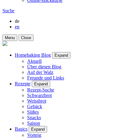
Online-Backkurse
Suche
de
en
Menu
Close
Homebaking Blog
Expand
Aktuell
Über diesen Blog
Auf der Walz
Freunde und Links
Rezepte
Expand
Rezept-Suche
Schwarzbrot
Weissbrot
Gebäck
Süßes
Snacks
Saison
Basics
Expand
Vorteig