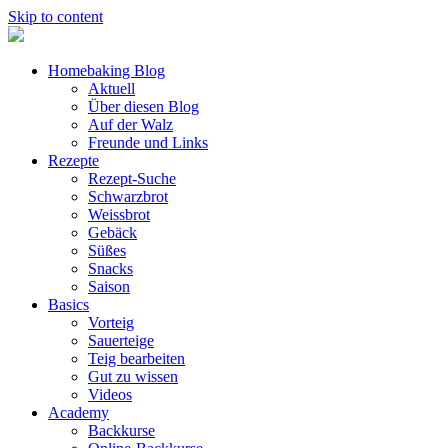
Skip to content
Homebaking Blog
Aktuell
Über diesen Blog
Auf der Walz
Freunde und Links
Rezepte
Rezept-Suche
Schwarzbrot
Weissbrot
Gebäck
Süßes
Snacks
Saison
Basics
Vorteig
Sauerteige
Teig bearbeiten
Gut zu wissen
Videos
Academy
Backkurse