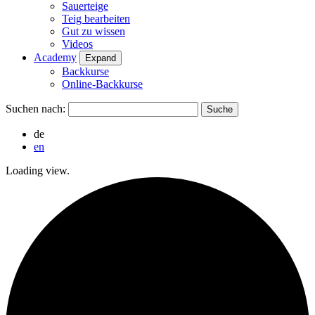
Sauerteige
Teig bearbeiten
Gut zu wissen
Videos
Academy
Expand
Backkurse
Online-Backkurse
Suchen nach:
de
en
Loading view.