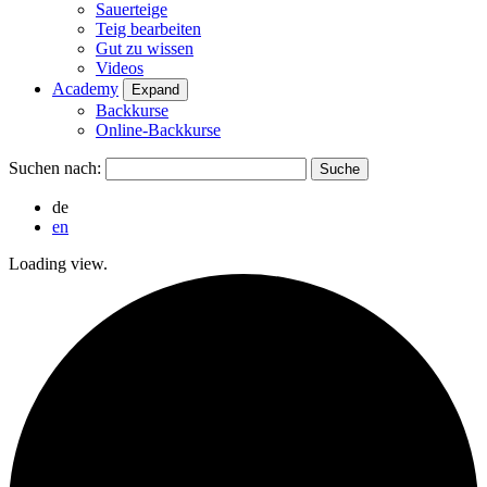
Sauerteige
Teig bearbeiten
Gut zu wissen
Videos
Academy
Expand
Backkurse
Online-Backkurse
Suchen nach:
de
en
Loading view.