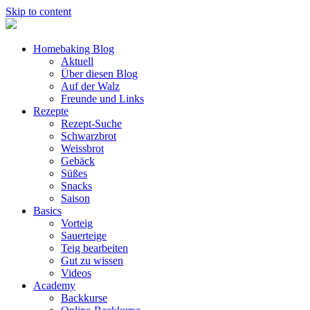
Skip to content
Homebaking Blog
Aktuell
Über diesen Blog
Auf der Walz
Freunde und Links
Rezepte
Rezept-Suche
Schwarzbrot
Weissbrot
Gebäck
Süßes
Snacks
Saison
Basics
Vorteig
Sauerteige
Teig bearbeiten
Gut zu wissen
Videos
Academy
Backkurse