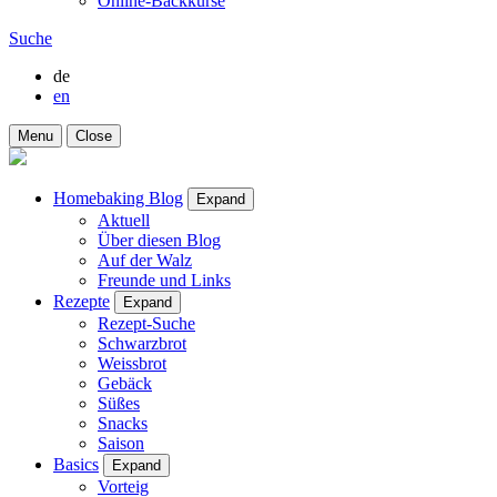
Online-Backkurse
Suche
de
en
Menu
Close
Homebaking Blog
Expand
Aktuell
Über diesen Blog
Auf der Walz
Freunde und Links
Rezepte
Expand
Rezept-Suche
Schwarzbrot
Weissbrot
Gebäck
Süßes
Snacks
Saison
Basics
Expand
Vorteig