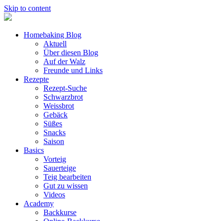
Skip to content
Homebaking Blog
Aktuell
Über diesen Blog
Auf der Walz
Freunde und Links
Rezepte
Rezept-Suche
Schwarzbrot
Weissbrot
Gebäck
Süßes
Snacks
Saison
Basics
Vorteig
Sauerteige
Teig bearbeiten
Gut zu wissen
Videos
Academy
Backkurse