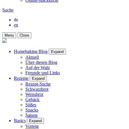
Online-Backkurse
Suche
de
en
Menu
Close
Homebaking Blog
Expand
Aktuell
Über diesen Blog
Auf der Walz
Freunde und Links
Rezepte
Expand
Rezept-Suche
Schwarzbrot
Weissbrot
Gebäck
Süßes
Snacks
Saison
Basics
Expand
Vorteig