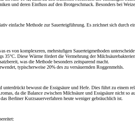
hniken und deren Einfluss auf den Brotgeschmack. Besonders bei Weize
lativ einfache Methode zur Sauerteigführung. Es zeichnet sich durch ei
 was es von komplexeren, mehrstufigen Sauerteigmethoden unterscheide
ngs 35°C. Diese Wärme fördert die Vermehrung der Milchsäurebakterie
insatzbereit, was die Methode besonders zeitsparend macht.
verwendet, typischerweise 20% des zu versäuernden Roggenmehls.
d unterdrückt bewusst die Essigsäure und Hefe. Dies führt zu einem re
Aromas, da die Balance zwischen Milchsäure und Essigsäure nicht so 
 das Berliner Kurzsauerverfahren heute weniger gebräuchlich ist.
ereitet: