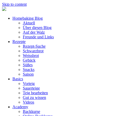
Skip to content
Homebaking Blog
Aktuell
Über diesen Blog
Auf der Walz
Freunde und Links
Rezepte
Rezept-Suche
Schwarzbrot
Weissbrot
Gebäck
Süßes
Snacks
Saison
Basics
Vorteig
Sauerteige
Teig bearbeiten
Gut zu wissen
Videos
Academy
Backkurse