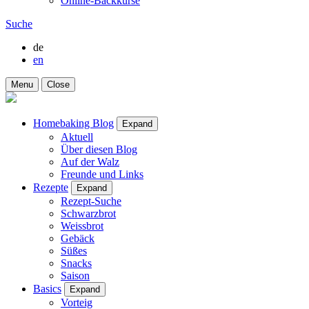
Online-Backkurse
Suche
de
en
Menu
Close
Homebaking Blog
Expand
Aktuell
Über diesen Blog
Auf der Walz
Freunde und Links
Rezepte
Expand
Rezept-Suche
Schwarzbrot
Weissbrot
Gebäck
Süßes
Snacks
Saison
Basics
Expand
Vorteig