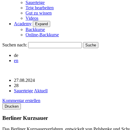
Sauerteige
Teig bearbeiten
Gut zu wissen
Videos
Academy
Expand
Backkurse
Online-Backkurse
Suchen nach:
de
en
27.08.2024
28
Sauerteige
Aktuell
Kommentar erstellen
Drucken
Berliner Kurzsauer
Das Berliner Kurzsauerverfahren, entwickelt von Pelshenke und Schulz