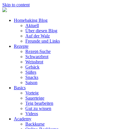
Skip to content
Homebaking Blog
Aktuell
Über diesen Blog
Auf der Walz
Freunde und Links
Rezepte
Rezept-Suche
Schwarzbrot
Weissbrot
Gebäck
Süßes
Snacks
Saison
Basics
Vorteig
Sauerteige
Teig bearbeiten
Gut zu wissen
Videos
Academy
Backkurse