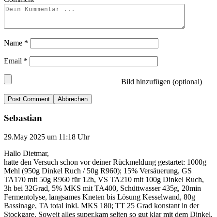
Name
*
Email
*
Bild hinzufügen (optional)
Abbrechen
Sebastian
29.May 2025 um 11:18 Uhr
Hallo Dietmar,
hatte den Versuch schon vor deiner Rückmeldung gestartet: 1000g
Mehl (950g Dinkel Ruch / 50g R960); 15% Versäuerung, GS
TA170 mit 50g R960 für 12h, VS TA210 mit 100g Dinkel Ruch,
3h bei 32Grad, 5% MKS mit TA400, Schüttwasser 435g, 20min
Fermentolyse, langsames Kneten bis Lösung Kesselwand, 80g
Bassinage, TA total inkl. MKS 180; TT 25 Grad konstant in der
Stockgare. Soweit alles super,kam selten so gut klar mit dem Dinkel.