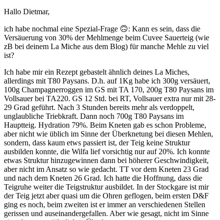
Hallo Dietmar,
ich habe nochmal eine Spezial-Frage 🙃: Kann es sein, dass die
Versäuerung von 30% der Mehlmenge beim Cuvee Sauerteig (wie
zB bei deinem La Miche aus dem Blog) für manche Mehle zu viel
ist?
Ich habe mir ein Rezept gebastelt ähnlich deines La Miches,
allerdings mit T80 Paysans. D.h. auf 1Kg habe ich 300g versäuert,
100g Champagnerroggen im GS mit TA 170, 200g T80 Paysans im
Vollsauer bei TA220. GS 12 Std. bei RT, Vollsauer extra nur mit 28-
29 Grad geführt. Nach 3 Stunden bereits mehr als verdoppelt,
unglaubliche Triebkraft. Dann noch 700g T80 Paysans im
Hauptteig. Hydration 79%. Beim Kneten gab es schon Probleme,
aber nicht wie üblich im Sinne der Überknetung bei diesen Mehlen,
sondern, dass kaum etws passiert ist, der Teig keine Struktur
ausbilden konnte, die Wilfa lief vorsichtig nur auf 20%. Ich konnte
etwas Struktur hinzugewinnen dann bei höherer Geschwindigkeit,
aber nicht im Ansatz so wie gedacht. TT vor dem Kneten 23 Grad
und nach dem Kneten 26 Grad. Ich hatte die Hoffnung, dass die
Teigruhe weiter die Teigstruktur ausbildet. In der Stockgare ist mir
der Teig jetzt aber quasi um die Ohren geflogen, beim ersten D&F
ging es noch, beim zweiten ist er immer an verschiedenen Stellen
gerissen und auseinandergefallen. Aber wie gesagt, nicht im Sinne