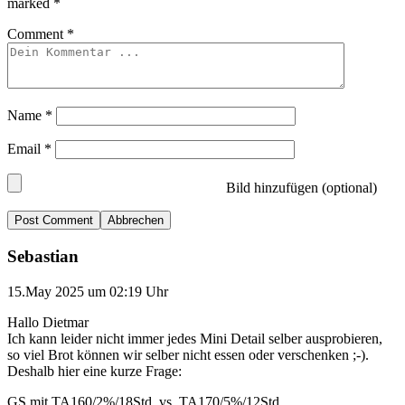
marked
*
Comment
*
Name
*
Email
*
Bild hinzufügen (optional)
Abbrechen
Sebastian
15.May 2025 um 02:19 Uhr
Hallo Dietmar
Ich kann leider nicht immer jedes Mini Detail selber ausprobieren,
so viel Brot können wir selber nicht essen oder verschenken ;-).
Deshalb hier eine kurze Frage:
GS mit TA160/2%/18Std. vs. TA170/5%/12Std.