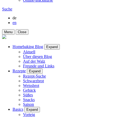
Online-Backkurse
Suche
de
en
Menu
Close
Homebaking Blog
Expand
Aktuell
Über diesen Blog
Auf der Walz
Freunde und Links
Rezepte
Expand
Rezept-Suche
Schwarzbrot
Weissbrot
Gebäck
Süßes
Snacks
Saison
Basics
Expand
Vorteig