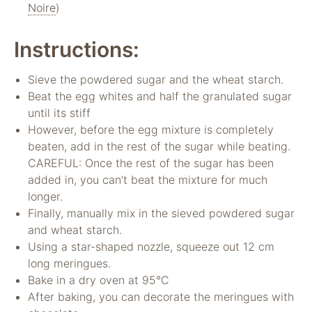
Noire
)
Instructions:
Sieve the powdered sugar and the wheat starch.
Beat the egg whites and half the granulated sugar
until its stiff
However, before the egg mixture is completely
Notwendig
beaten, add in the rest of the sugar while beating.
Diese Cookies
CAREFUL: Once the rest of the sugar has been
sind für die
added in, you can’t beat the mixture for much
Funktionsweise
longer.
der Website
Finally, manually mix in the sieved powdered sugar
notwendig.
and wheat starch.
Using a star-shaped nozzle, squeeze out 12 cm
Statistiken
long meringues.
Um Funktion und
Bake in a dry oven at 95°C
Struktur der Website
After baking, you can decorate the meringues with
zu verbessern,