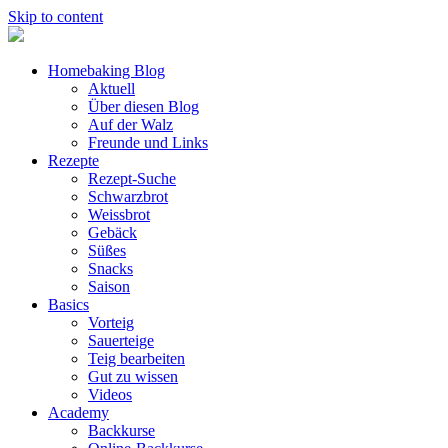
Skip to content
Homebaking Blog
Aktuell
Über diesen Blog
Auf der Walz
Freunde und Links
Rezepte
Rezept-Suche
Schwarzbrot
Weissbrot
Gebäck
Süßes
Snacks
Saison
Basics
Vorteig
Sauerteige
Teig bearbeiten
Gut zu wissen
Videos
Academy
Backkurse