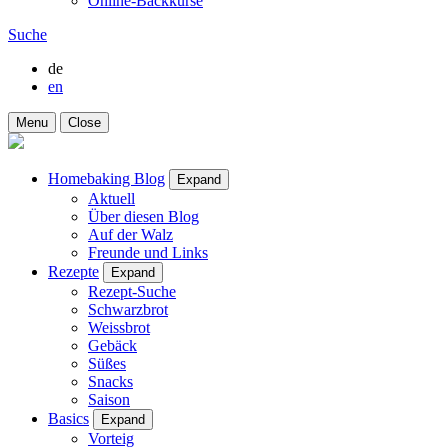
Online-Backkurse
Suche
de
en
Menu
Close
Homebaking Blog
Expand
Aktuell
Über diesen Blog
Auf der Walz
Freunde und Links
Rezepte
Expand
Rezept-Suche
Schwarzbrot
Weissbrot
Gebäck
Süßes
Snacks
Saison
Basics
Expand
Vorteig