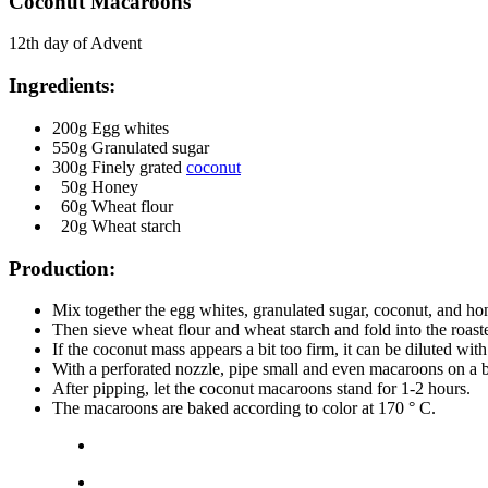
Coconut Macaroons
12th day of Advent
Ingredients:
200g Egg whites
550g Granulated sugar
300g Finely grated
coconut
50g Honey
60g Wheat flour
20g Wheat starch
Production:
Mix together the egg whites, granulated sugar, coconut, and ho
Then sieve wheat flour and wheat starch and fold into the roas
If the coconut mass appears a bit too firm, it can be diluted with
With a perforated nozzle, pipe small and even macaroons on a b
After pipping, let the coconut macaroons stand for 1-2 hours.
The macaroons are baked according to color at 170 ° C.