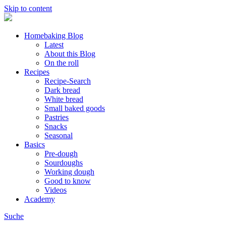
Skip to content
Homebaking Blog
Latest
About this Blog
On the roll
Recipes
Recipe-Search
Dark bread
White bread
Small baked goods
Pastries
Snacks
Seasonal
Basics
Pre-dough
Sourdoughs
Working dough
Good to know
Videos
Academy
Suche