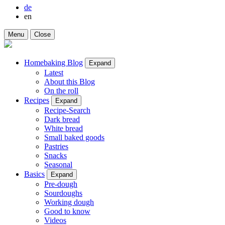
de
en
Menu
Close
Homebaking Blog
Expand
Latest
About this Blog
On the roll
Recipes
Expand
Recipe-Search
Dark bread
White bread
Small baked goods
Pastries
Snacks
Seasonal
Basics
Expand
Pre-dough
Sourdoughs
Working dough
Good to know
Videos