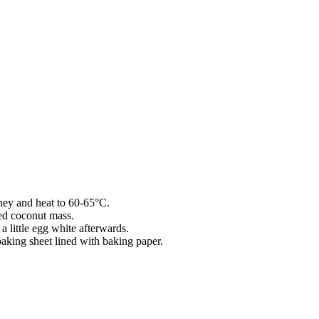
ney and heat to 60-65°C.
ted coconut mass.
 a little egg white afterwards.
aking sheet lined with baking paper.