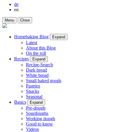
de
en
Menu
Close
Homebaking Blog
Expand
Latest
About this Blog
On the roll
Recipes
Expand
Recipe-Search
Dark bread
White bread
Small baked goods
Pastries
Snacks
Seasonal
Basics
Expand
Pre-dough
Sourdoughs
Working dough
Good to know
Videos