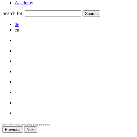
Academy
Search for:
de
en
Previous
Next