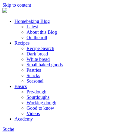
Skip to content
Homebaking Blog
Latest
About this Blog
On the roll
Recipes
Recipe-Search
Dark bread
White bread
Small baked goods
Pastries
Snacks
Seasonal
Basics
Pre-dough
Sourdoughs
Working dough
Good to know
Videos
Academy
Suche