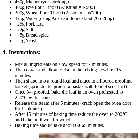
460g Mature rye sourdough
400g Rye flour Tipo 0 (Austrian = R500)
200g Wheat flour Tipo 0 (Austrian = W700)
325g Water (using Austrian flours about 265-285g)
25g Pork lard
22g Salt
5g Bread spice
7g Yeast
4. Instructions:
Mix all ingredients on slow speed for 7 minutes.
Then cover and allow to rise in the mixing bowl for 15
minutes.
Then shape into a round loaf and place in a floured proofing
basket (sprinkle the proofing basket with fennel seed first)
Once 3/4 proofed, bake the loaf in an oven preheated to
250°C with steam.
Release the steam after 5 minutes (crack open the oven door
for 1 minutes).
After 15 minutes of baking time reduce the oven to 200°C
and bake until well browned.
Baking time should take about 60-65 minutes.