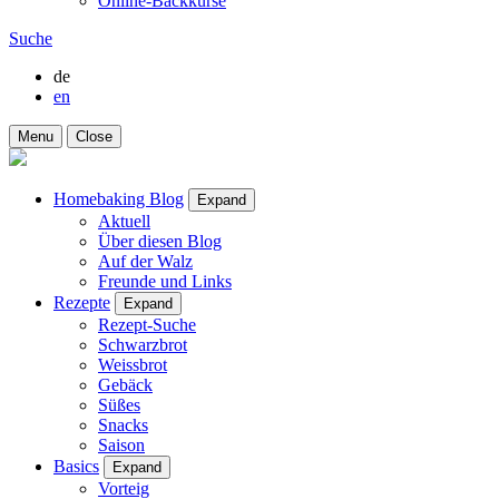
Online-Backkurse
Suche
de
en
Menu
Close
Homebaking Blog
Expand
Aktuell
Über diesen Blog
Auf der Walz
Freunde und Links
Rezepte
Expand
Rezept-Suche
Schwarzbrot
Weissbrot
Gebäck
Süßes
Snacks
Saison
Basics
Expand
Vorteig