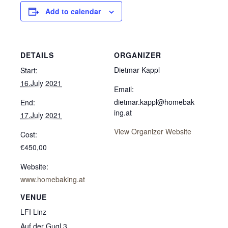
"Facebook Pixel"
Add to calendar
um
Nutzungsstatistiken
aufzuzeichnen.
DETAILS
ORGANIZER
Dietmar Kappl
Start:
16.July 2021
Email:
dietmar.kappl@homebak
End:
ing.at
17.July 2021
View Organizer Website
Cost:
€450,00
Website:
www.homebaking.at
VENUE
LFI Linz
Auf der Gugl 3