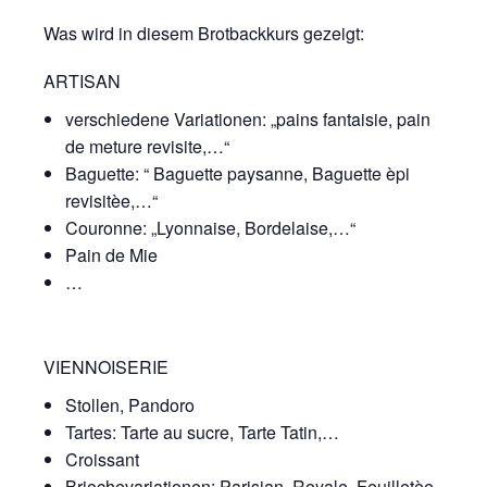
verwenden wir
Was wird in diesem Brotbackkurs gezeigt:
Tools zur Erfassung
anonymer
Nutzungsstatistiken.
ARTISAN
Wir verwenden
verschiedene Variationen: „pains fantaisie, pain
"Google Analytics"
um
de meture revisite,…“
Nutzungsstatistiken
Baguette: “ Baguette paysanne, Baguette èpi
aufzuzeichnen.
revisitèe,…“
Couronne: „Lyonnaise, Bordelaise,…“
Pain de Mie
Marketing
…
Diese Cookies
ermöglichen eine
Personalisierung
auf Basis dessen,
VIENNOISERIE
was Sie auf unserer
Website ansehen.
Stollen, Pandoro
Diese und andere
Tartes: Tarte au sucre, Tarte Tatin,…
Daten werden
möglicherweise so
Croissant
modifiziert, dass sie
Briochevariationen: Parisian, Royale, Feuilletèe,