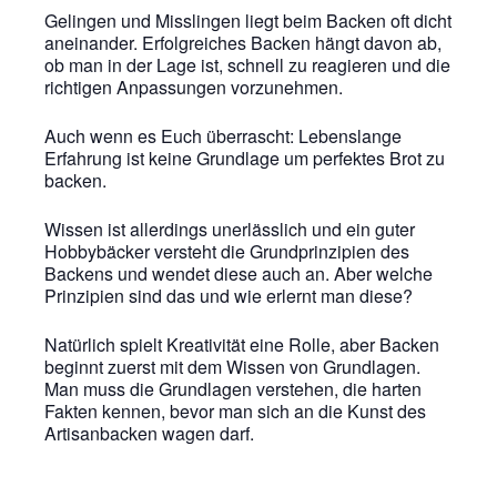
Gelingen und Misslingen liegt beim Backen oft dicht
aneinander. Erfolgreiches Backen hängt davon ab,
ob man in der Lage ist, schnell zu reagieren und die
richtigen Anpassungen vorzunehmen.
Auch wenn es Euch überrascht:
Lebenslange
Erfahrung ist keine Grundlage um perfektes Brot zu
backen.
Wissen ist allerdings unerlässlich und ein guter
Notwendig
Hobbybäcker versteht die Grundprinzipien des
Diese Cookies
Backens und wendet diese auch an. Aber welche
sind für die
Prinzipien sind das und wie erlernt man diese?
Funktionsweise
der Website
notwendig.
Natürlich spielt Kreativität eine Rolle, aber Backen
beginnt zuerst mit dem Wissen von Grundlagen.
Man muss die Grundlagen verstehen, die harten
Fakten kennen, bevor man sich an die Kunst des
Statistiken
Artisanbacken wagen darf.
Um Funktion und
Struktur der Website
zu verbessern,