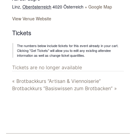
Linz
,
Oberösterreich
4020
Österreich
+ Google Map
View Venue Website
Tickets
The numbers below include tickets for this event already in your cart.
Clicking "Get Tickets" will allow you to edit any existing attendee
information as well as change ticket quantities.
Tickets are no longer available
«
Brotbackkurs “Artisan & Viennoiserie”
Brotbackkurs “Basiswissen zum Brotbacken”
»