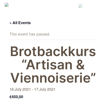
Skip
to
content
« All Events
This event has passed.
Brotbackkurs
“Artisan &
Viennoiserie”
16.July 2021
-
17.July 2021
€450,00