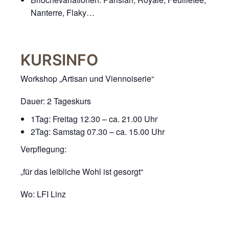
nicht zur direkten
Nanterre, Flaky…
Identifizierung Ihrer
Person verwendet
werden können
(pseudomisiert),
KURSINFO
und können an
Drittpartner
weitergegeben
Workshop „Artisan und Viennoiserie“
werden, die sie
möglicherweise
Dauer:
2 Tageskurs
verwenden, um
Anzeigen an Ihr
1Tag: Freitag 12.30 – ca. 21.00 Uhr
Profil anzupassen.
2Tag: Samstag 07.30 – ca. 15.00 Uhr
Durch die
Verpflegung:
Deaktivierung
dieser Cookies wird
die Werbung nicht
„für das leibliche Wohl ist gesorgt“
ausgeschaltet – sie
wird lediglich nicht
Wo
: LFI Linz
auf Ihre Interessen
zugeschnitten. Wir
verwenden