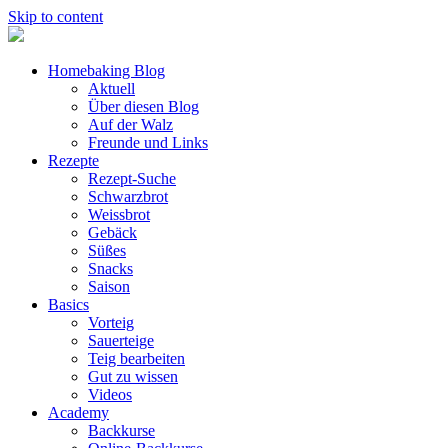
Skip to content
Homebaking Blog
Aktuell
Über diesen Blog
Auf der Walz
Freunde und Links
Rezepte
Rezept-Suche
Schwarzbrot
Weissbrot
Gebäck
Süßes
Snacks
Saison
Basics
Vorteig
Sauerteige
Teig bearbeiten
Gut zu wissen
Videos
Academy
Backkurse