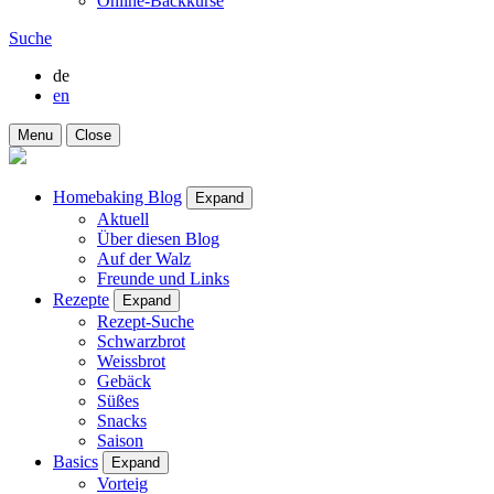
Online-Backkurse
Suche
de
en
Menu
Close
Homebaking Blog
Expand
Aktuell
Über diesen Blog
Auf der Walz
Freunde und Links
Rezepte
Expand
Rezept-Suche
Schwarzbrot
Weissbrot
Gebäck
Süßes
Snacks
Saison
Basics
Expand
Vorteig