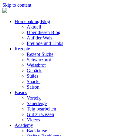
Skip to content
Homebaking Blog
Aktuell
Über diesen Blog
Auf der Walz
Freunde und Links
Rezepte
Rezept-Suche
Schwarzbrot
Weissbrot
Gebäck
Süßes
Snacks
Saison
Basics
Vorteig
Sauerteige
Teig bearbeiten
Gut zu wissen
Videos
Academy
Backkurse