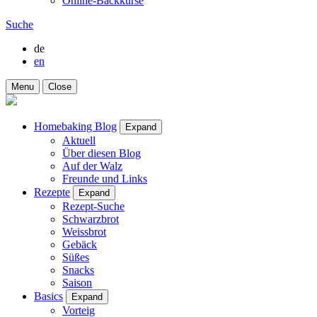
Online-Backkurse
Suche
de
en
Menu
Close
Homebaking Blog
Expand
Aktuell
Über diesen Blog
Auf der Walz
Freunde und Links
Rezepte
Expand
Rezept-Suche
Schwarzbrot
Weissbrot
Gebäck
Süßes
Snacks
Saison
Basics
Expand
Vorteig