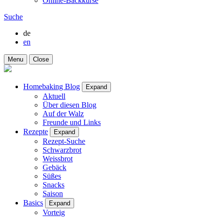
Online-Backkurse
Suche
de
en
Menu
Close
Homebaking Blog
Expand
Aktuell
Über diesen Blog
Auf der Walz
Freunde und Links
Rezepte
Expand
Rezept-Suche
Schwarzbrot
Weissbrot
Gebäck
Süßes
Snacks
Saison
Basics
Expand
Vorteig