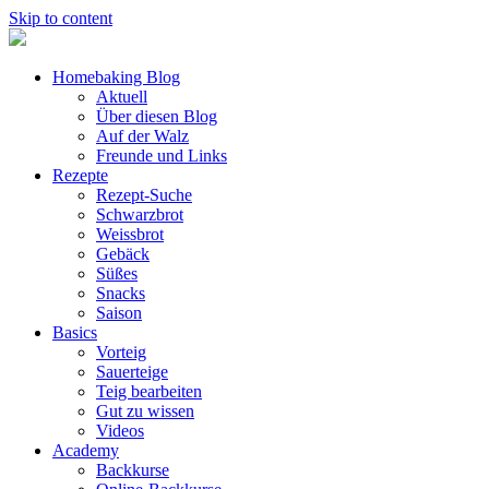
Skip to content
Homebaking Blog
Aktuell
Über diesen Blog
Auf der Walz
Freunde und Links
Rezepte
Rezept-Suche
Schwarzbrot
Weissbrot
Gebäck
Süßes
Snacks
Saison
Basics
Vorteig
Sauerteige
Teig bearbeiten
Gut zu wissen
Videos
Academy
Backkurse