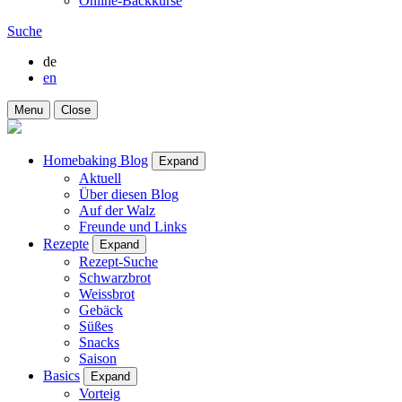
Online-Backkurse
Suche
de
en
Menu
Close
Homebaking Blog
Expand
Aktuell
Über diesen Blog
Auf der Walz
Freunde und Links
Rezepte
Expand
Rezept-Suche
Schwarzbrot
Weissbrot
Gebäck
Süßes
Snacks
Saison
Basics
Expand
Vorteig