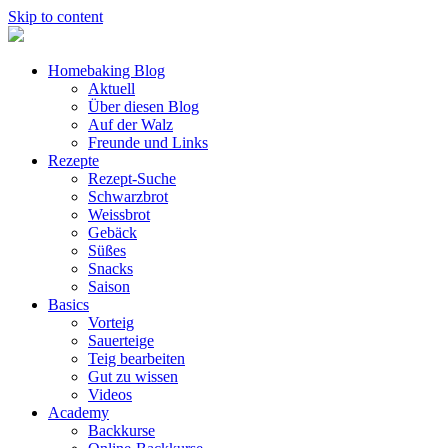
Skip to content
Homebaking Blog
Aktuell
Über diesen Blog
Auf der Walz
Freunde und Links
Rezepte
Rezept-Suche
Schwarzbrot
Weissbrot
Gebäck
Süßes
Snacks
Saison
Basics
Vorteig
Sauerteige
Teig bearbeiten
Gut zu wissen
Videos
Academy
Backkurse