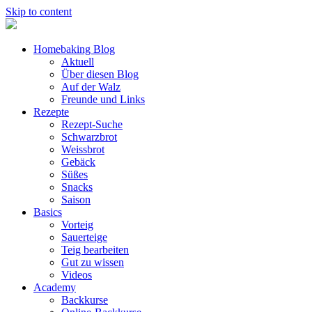
Skip to content
Homebaking Blog
Aktuell
Über diesen Blog
Auf der Walz
Freunde und Links
Rezepte
Rezept-Suche
Schwarzbrot
Weissbrot
Gebäck
Süßes
Snacks
Saison
Basics
Vorteig
Sauerteige
Teig bearbeiten
Gut zu wissen
Videos
Academy
Backkurse