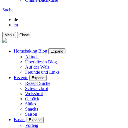
Online-Backkurse
Suche
de
en
Menu
Close
Homebaking Blog
Expand
Aktuell
Über diesen Blog
Auf der Walz
Freunde und Links
Rezepte
Expand
Rezept-Suche
Schwarzbrot
Weissbrot
Gebäck
Süßes
Snacks
Saison
Basics
Expand
Vorteig