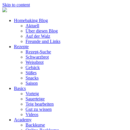
Skip to content
Homebaking Blog
Aktuell
Über diesen Blog
Auf der Walz
Freunde und Links
Rezepte
Rezept-Suche
Schwarzbrot
Weissbrot
Gebäck
Süßes
Snacks
Saison
Basics
Vorteig
Sauerteige
Teig bearbeiten
Gut zu wissen
Videos
Academy
Backkurse