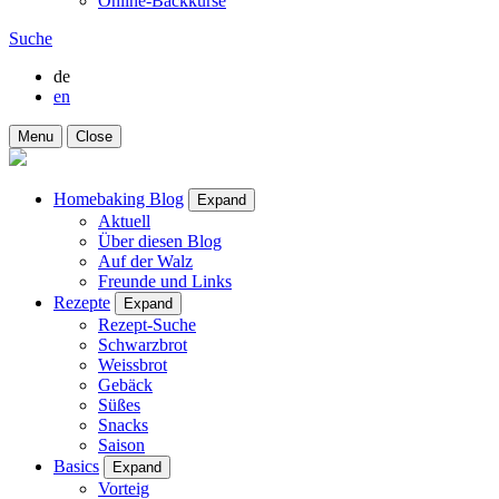
Online-Backkurse
Suche
de
en
Menu
Close
Homebaking Blog
Expand
Aktuell
Über diesen Blog
Auf der Walz
Freunde und Links
Rezepte
Expand
Rezept-Suche
Schwarzbrot
Weissbrot
Gebäck
Süßes
Snacks
Saison
Basics
Expand
Vorteig