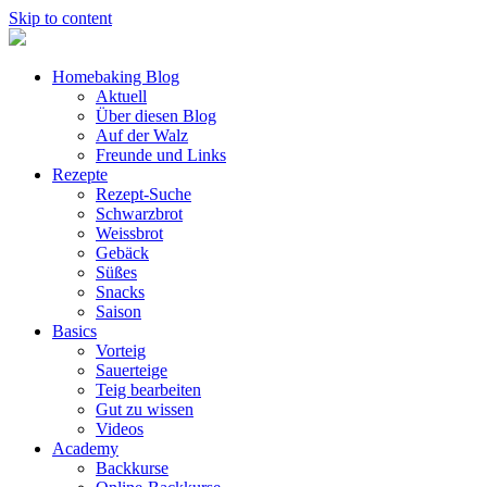
Skip to content
Homebaking Blog
Aktuell
Über diesen Blog
Auf der Walz
Freunde und Links
Rezepte
Rezept-Suche
Schwarzbrot
Weissbrot
Gebäck
Süßes
Snacks
Saison
Basics
Vorteig
Sauerteige
Teig bearbeiten
Gut zu wissen
Videos
Academy
Backkurse