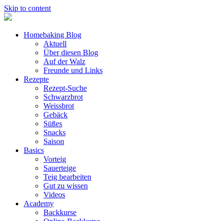
Skip to content
Homebaking Blog
Aktuell
Über diesen Blog
Auf der Walz
Freunde und Links
Rezepte
Rezept-Suche
Schwarzbrot
Weissbrot
Gebäck
Süßes
Snacks
Saison
Basics
Vorteig
Sauerteige
Teig bearbeiten
Gut zu wissen
Videos
Academy
Backkurse