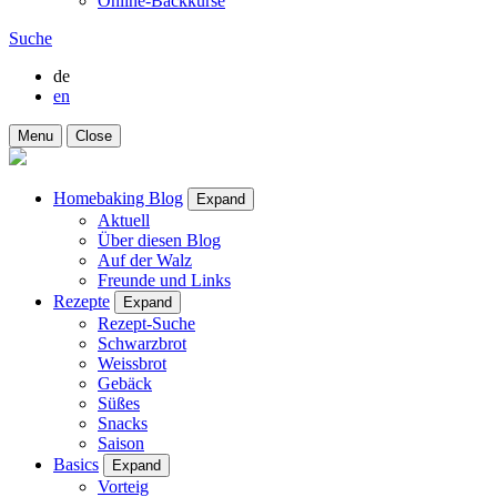
Online-Backkurse
Suche
de
en
Menu
Close
Homebaking Blog
Expand
Aktuell
Über diesen Blog
Auf der Walz
Freunde und Links
Rezepte
Expand
Rezept-Suche
Schwarzbrot
Weissbrot
Gebäck
Süßes
Snacks
Saison
Basics
Expand
Vorteig