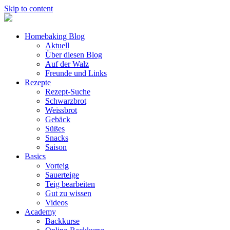
Skip to content
Homebaking Blog
Aktuell
Über diesen Blog
Auf der Walz
Freunde und Links
Rezepte
Rezept-Suche
Schwarzbrot
Weissbrot
Gebäck
Süßes
Snacks
Saison
Basics
Vorteig
Sauerteige
Teig bearbeiten
Gut zu wissen
Videos
Academy
Backkurse