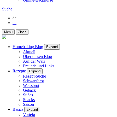
Online-Backkurse
Suche
de
en
Menu
Close
Homebaking Blog
Expand
Aktuell
Über diesen Blog
Auf der Walz
Freunde und Links
Rezepte
Expand
Rezept-Suche
Schwarzbrot
Weissbrot
Gebäck
Süßes
Snacks
Saison
Basics
Expand
Vorteig