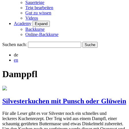
Sauerteige
Teig bearbeiten
Gut zu wissen
Videos
Academy
Expand
Backkurse
Online-Backkurse
Suchen nach:
de
en
Damppfl
Silvesterkuchen mit Punsch oder Glüwein
Für alle Leser gibt es vor Silvester noch ein schnelles und
leckeres Kuchenrezept. Der Teig wird aus einem Dampfl, einer
schaumig gerührten Buttermasse und etwas Dinkelmehl zubereitet.
Um den Kuchen noch zu verfeinern wurde dieser mit Orangeat und