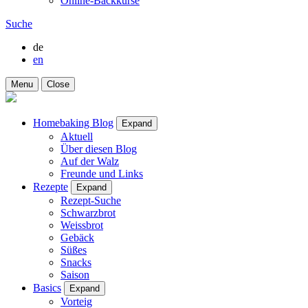
Online-Backkurse
Suche
de
en
Menu
Close
Homebaking Blog
Expand
Aktuell
Über diesen Blog
Auf der Walz
Freunde und Links
Rezepte
Expand
Rezept-Suche
Schwarzbrot
Weissbrot
Gebäck
Süßes
Snacks
Saison
Basics
Expand
Vorteig