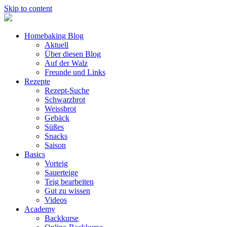
Skip to content
Homebaking Blog
Aktuell
Über diesen Blog
Auf der Walz
Freunde und Links
Rezepte
Rezept-Suche
Schwarzbrot
Weissbrot
Gebäck
Süßes
Snacks
Saison
Basics
Vorteig
Sauerteige
Teig bearbeiten
Gut zu wissen
Videos
Academy
Backkurse