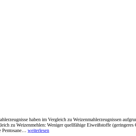
hlerzeugnisse haben im Vergleich zu Weizenmahlerzeugnissen aufgrun
eich zu Weizenmehlen: Weniger quellfähige Eiweißstoffe (geringeres 
de Pentosane…
weiterlesen