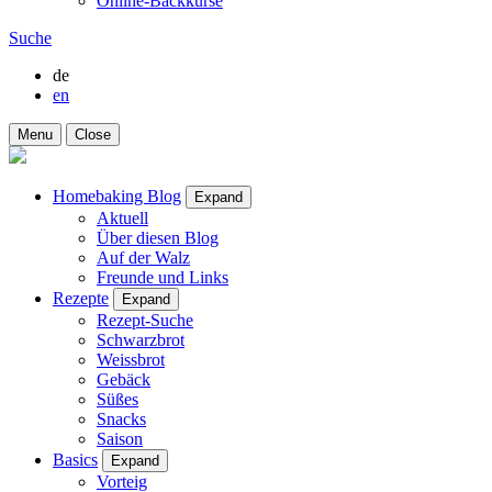
Online-Backkurse
Suche
de
en
Menu
Close
Homebaking Blog
Expand
Aktuell
Über diesen Blog
Auf der Walz
Freunde und Links
Rezepte
Expand
Rezept-Suche
Schwarzbrot
Weissbrot
Gebäck
Süßes
Snacks
Saison
Basics
Expand
Vorteig