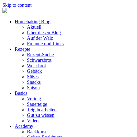
Skip to content
Homebaking Blog
Aktuell
Über diesen Blog
Auf der Walz
Freunde und Links
Rezepte
Rezept-Suche
Schwarzbrot
Weissbrot
Gebäck
Süßes
Snacks
Saison
Basics
Vorteig
Sauerteige
Teig bearbeiten
Gut zu wissen
Videos
Academy
Backkurse