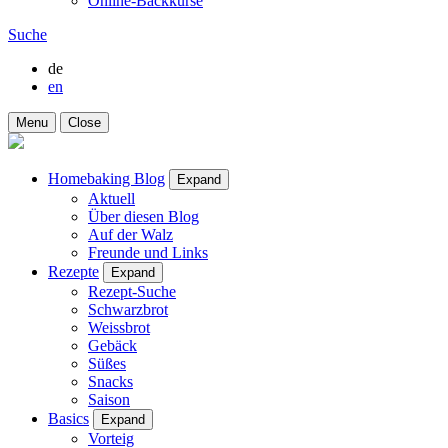
Online-Backkurse
Suche
de
en
Menu
Close
Homebaking Blog
Expand
Aktuell
Über diesen Blog
Auf der Walz
Freunde und Links
Rezepte
Expand
Rezept-Suche
Schwarzbrot
Weissbrot
Gebäck
Süßes
Snacks
Saison
Basics
Expand
Vorteig