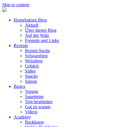
Skip to content
Homebaking Blog
Aktuell
Über diesen Blog
Auf der Walz
Freunde und Links
Rezepte
Rezept-Suche
Schwarzbrot
Weissbrot
Gebäck
Süßes
Snacks
Saison
Basics
Vorteig
Sauerteige
Teig bearbeiten
Gut zu wissen
Videos
Academy
Backkurse