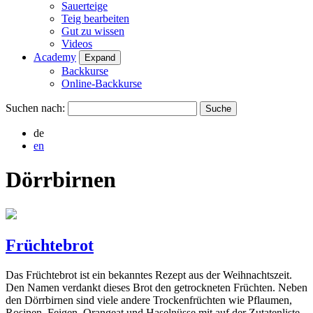
Sauerteige
Teig bearbeiten
Gut zu wissen
Videos
Academy
Expand
Backkurse
Online-Backkurse
Suchen nach:
de
en
Dörrbirnen
Früchtebrot
Das Früchtebrot ist ein bekanntes Rezept aus der Weihnachtszeit.
Den Namen verdankt dieses Brot den getrockneten Früchten. Neben
den Dörrbirnen sind viele andere Trockenfrüchten wie Pflaumen,
Rosinen, Feigen, Orangeat und Haselnüsse mit auf der Zutatenliste.