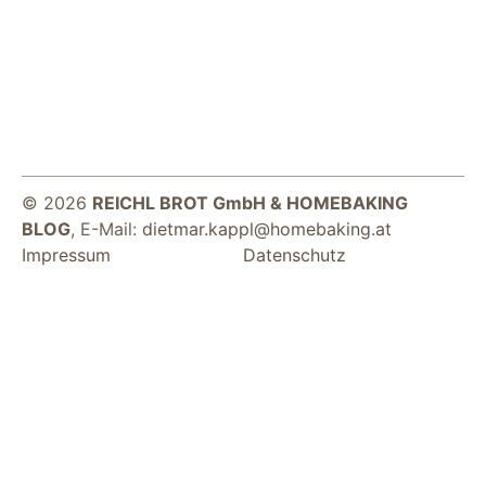
© 2026
REICHL BROT GmbH & HOMEBAKING
Notwendig
BLOG
, E-Mail:
dietmar.kappl@homebaking.at
Diese Cookies
Impressum
Datenschutz
sind für die
Funktionsweise
der Website
notwendig.
Statistiken
Um Funktion und
Struktur der Website
zu verbessern,