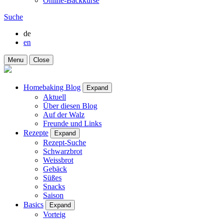
Online-Backkurse
Suche
de
en
Menu
Close
Homebaking Blog
Expand
Aktuell
Über diesen Blog
Auf der Walz
Freunde und Links
Rezepte
Expand
Rezept-Suche
Schwarzbrot
Weissbrot
Gebäck
Süßes
Snacks
Saison
Basics
Expand
Vorteig