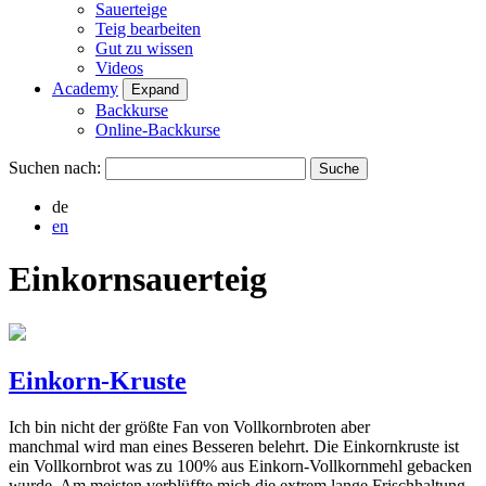
Sauerteige
Teig bearbeiten
Gut zu wissen
Videos
Academy
Expand
Backkurse
Online-Backkurse
Suchen nach:
de
en
Einkornsauerteig
Einkorn-Kruste
Ich bin nicht der größte Fan von Vollkornbroten aber
manchmal wird man eines Besseren belehrt. Die Einkornkruste ist
ein Vollkornbrot was zu 100% aus Einkorn-Vollkornmehl gebacken
wurde. Am meisten verblüffte mich die extrem lange Frischhaltung