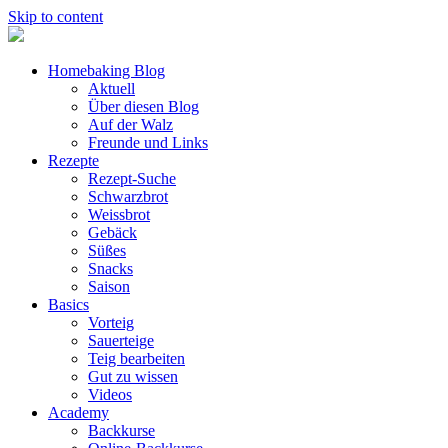
Skip to content
Homebaking Blog
Aktuell
Über diesen Blog
Auf der Walz
Freunde und Links
Rezepte
Rezept-Suche
Schwarzbrot
Weissbrot
Gebäck
Süßes
Snacks
Saison
Basics
Vorteig
Sauerteige
Teig bearbeiten
Gut zu wissen
Videos
Academy
Backkurse