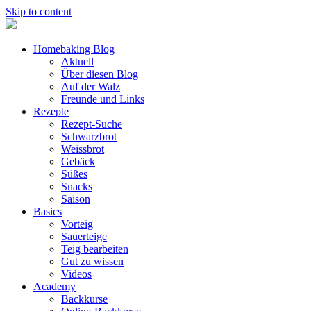
Skip to content
Homebaking Blog
Aktuell
Über diesen Blog
Auf der Walz
Freunde und Links
Rezepte
Rezept-Suche
Schwarzbrot
Weissbrot
Gebäck
Süßes
Snacks
Saison
Basics
Vorteig
Sauerteige
Teig bearbeiten
Gut zu wissen
Videos
Academy
Backkurse