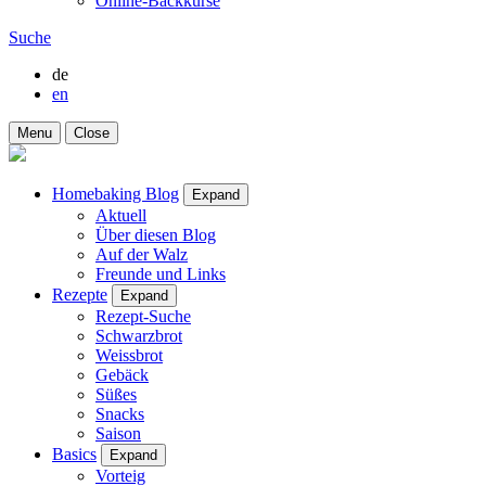
Online-Backkurse
Suche
de
en
Menu
Close
Homebaking Blog
Expand
Aktuell
Über diesen Blog
Auf der Walz
Freunde und Links
Rezepte
Expand
Rezept-Suche
Schwarzbrot
Weissbrot
Gebäck
Süßes
Snacks
Saison
Basics
Expand
Vorteig