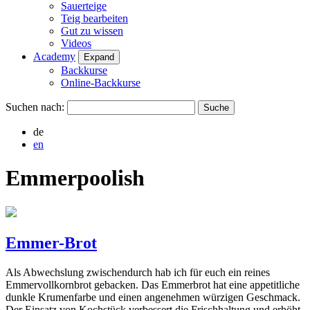
Sauerteige
Teig bearbeiten
Gut zu wissen
Videos
Academy
Expand
Backkurse
Online-Backkurse
Suchen nach:
de
en
Emmerpoolish
Emmer-Brot
Als Abwechslung zwischendurch hab ich für euch ein reines
Emmervollkornbrot gebacken. Das Emmerbrot hat eine appetitliche
dunkle Krumenfarbe und einen angenehmen würzigen Geschmack.
Der Einsatz von Kochstück verbessert die Frischhaltung und erhöht