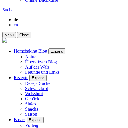
Online-Backkurse
Suche
de
en
Menu
Close
Homebaking Blog
Expand
Aktuell
Über diesen Blog
Auf der Walz
Freunde und Links
Rezepte
Expand
Rezept-Suche
Schwarzbrot
Weissbrot
Gebäck
Süßes
Snacks
Saison
Basics
Expand
Vorteig