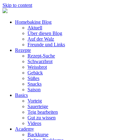
Skip to content
Homebaking Blog
Aktuell
Über diesen Blog
Auf der Walz
Freunde und Links
Rezepte
Rezept-Suche
Schwarzbrot
Weissbrot
Gebäck
Süßes
Snacks
Saison
Basics
Vorteig
Sauerteige
Teig bearbeiten
Gut zu wissen
Videos
Academy
Backkurse