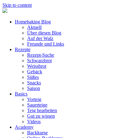
Skip to content
Homebaking Blog
Aktuell
Über diesen Blog
Auf der Walz
Freunde und Links
Rezepte
Rezept-Suche
Schwarzbrot
Weissbrot
Gebäck
Süßes
Snacks
Saison
Basics
Vorteig
Sauerteige
Teig bearbeiten
Gut zu wissen
Videos
Academy
Backkurse