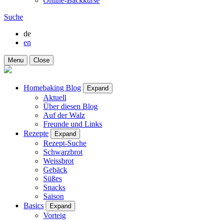
Online-Backkurse
Suche
de
en
Menu
Close
Homebaking Blog
Expand
Aktuell
Über diesen Blog
Auf der Walz
Freunde und Links
Rezepte
Expand
Rezept-Suche
Schwarzbrot
Weissbrot
Gebäck
Süßes
Snacks
Saison
Basics
Expand
Vorteig