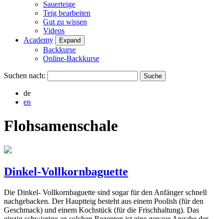
Sauerteige
Teig bearbeiten
Gut zu wissen
Videos
Academy
Expand
Backkurse
Online-Backkurse
Suchen nach:
de
en
Flohsamenschale
Dinkel-Vollkornbaguette
Die Dinkel- Vollkornbaguette sind sogar für den Anfänger schnell
nachgebacken. Der Hauptteig besteht aus einem Poolish (für den
Geschmack) und einem Kochstück (für die Frischhaltung). Das
einzig schwierige an solchen Rezepten ist eine genaue Angabe der