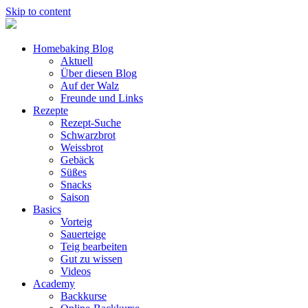
Skip to content
Homebaking Blog
Aktuell
Über diesen Blog
Auf der Walz
Freunde und Links
Rezepte
Rezept-Suche
Schwarzbrot
Weissbrot
Gebäck
Süßes
Snacks
Saison
Basics
Vorteig
Sauerteige
Teig bearbeiten
Gut zu wissen
Videos
Academy
Backkurse