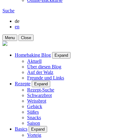
Online-Backkurse
Suche
de
en
Menu
Close
Homebaking Blog
Expand
Aktuell
Über diesen Blog
Auf der Walz
Freunde und Links
Rezepte
Expand
Rezept-Suche
Schwarzbrot
Weissbrot
Gebäck
Süßes
Snacks
Saison
Basics
Expand
Vorteig