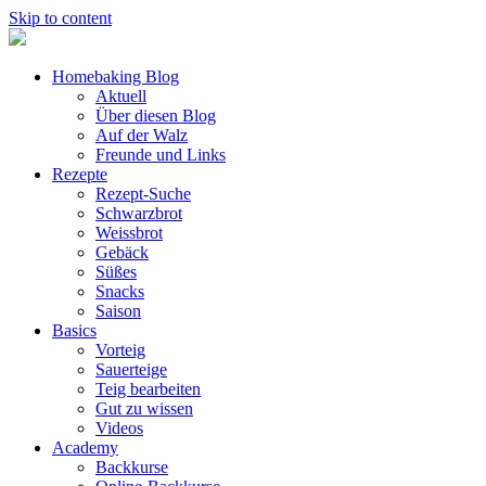
Skip to content
Homebaking Blog
Aktuell
Über diesen Blog
Auf der Walz
Freunde und Links
Rezepte
Rezept-Suche
Schwarzbrot
Weissbrot
Gebäck
Süßes
Snacks
Saison
Basics
Vorteig
Sauerteige
Teig bearbeiten
Gut zu wissen
Videos
Academy
Backkurse