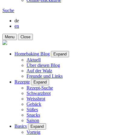
Online-Backkurse
Suche
de
en
Menu
Close
Homebaking Blog
Expand
Aktuell
Über diesen Blog
Auf der Walz
Freunde und Links
Rezepte
Expand
Rezept-Suche
Schwarzbrot
Weissbrot
Gebäck
Süßes
Snacks
Saison
Basics
Expand
Vorteig