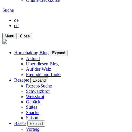
Online-Backkurse
Suche
de
en
Menu
Close
Homebaking Blog
Expand
Aktuell
Über diesen Blog
Auf der Walz
Freunde und Links
Rezepte
Expand
Rezept-Suche
Schwarzbrot
Weissbrot
Gebäck
Süßes
Snacks
Saison
Basics
Expand
Vorteig