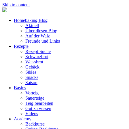
Skip to content
Homebaking Blog
Aktuell
Über diesen Blog
Auf der Walz
Freunde und Links
Rezepte
Rezept-Suche
Schwarzbrot
Weissbrot
Gebäck
Süßes
Snacks
Saison
Basics
Vorteig
Sauerteige
Teig bearbeiten
Gut zu wissen
Videos
Academy
Backkurse