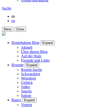
Online-Backkurse
Suche
de
en
Menu
Close
Homebaking Blog
Expand
Aktuell
Über diesen Blog
Auf der Walz
Freunde und Links
Rezepte
Expand
Rezept-Suche
Schwarzbrot
Weissbrot
Gebäck
Süßes
Snacks
Saison
Basics
Expand
Vorteig