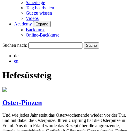
Sauerteige
Teig bearbeiten
Gut zu wissen
Videos
Academy
Expand
Backkurse
Online-Backkurse
Suchen nach:
de
en
Hefesüssteig
Oster-Pinzen
Und wie jedes Jahr steht das Osterwochenende wieder vor der Tür,
und mit dabei die Osterpinze. Ihren Ursprung hat die Osterpinze in
Friaul. Aus dem Friaul wurde das Rezept über die angrenzende,
damals österreichische, Grafschaft Görz nach Graz gebracht. Daher