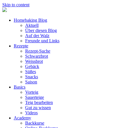
Skip to content
Homebaking Blog
Aktuell
Über diesen Blog
Auf der Walz
Freunde und Links
Rezepte
Rezept-Suche
Schwarzbrot
Weissbrot
Gebäck
Süßes
Snacks
Saison
Basics
Vorteig
Sauerteige
Teig bearbeiten
Gut zu wissen
Videos
Academy
Backkurse