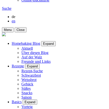
Online-Backkurse
Suche
de
en
Menu
Close
Homebaking Blog
Expand
Aktuell
Über diesen Blog
Auf der Walz
Freunde und Links
Rezepte
Expand
Rezept-Suche
Schwarzbrot
Weissbrot
Gebäck
Süßes
Snacks
Saison
Basics
Expand
Vorteig