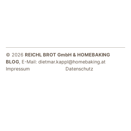
© 2026
REICHL BROT GmbH & HOMEBAKING
Notwendig
BLOG
, E-Mail:
dietmar.kappl@homebaking.at
Diese Cookies
Impressum
Datenschutz
sind für die
Funktionsweise
der Website
notwendig.
Statistiken
Um Funktion und
Struktur der Website
zu verbessern,