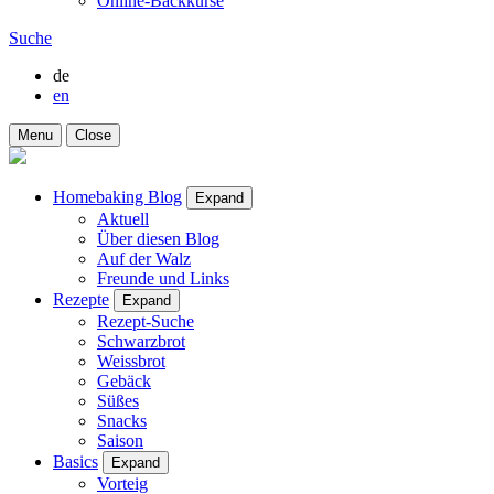
Online-Backkurse
Suche
de
en
Menu
Close
Homebaking Blog
Expand
Aktuell
Über diesen Blog
Auf der Walz
Freunde und Links
Rezepte
Expand
Rezept-Suche
Schwarzbrot
Weissbrot
Gebäck
Süßes
Snacks
Saison
Basics
Expand
Vorteig