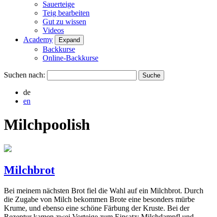
Sauerteige
Teig bearbeiten
Gut zu wissen
Videos
Academy
Expand
Backkurse
Online-Backkurse
Suchen nach:
de
en
Milchpoolish
Milchbrot
Bei meinem nächsten Brot fiel die Wahl auf ein Milchbrot. Durch
die Zugabe von Milch bekommen Brote eine besonders mürbe
Krume, und ebenso eine schöne Färbung der Kruste. Bei der
Rezeptur kamen zwei Vorteige zum Einsatz: Milchdampfl und