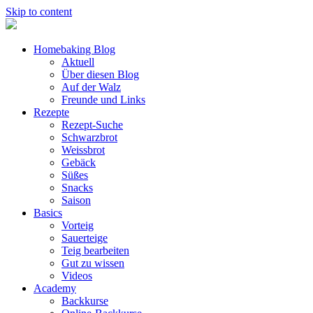
Skip to content
Homebaking Blog
Aktuell
Über diesen Blog
Auf der Walz
Freunde und Links
Rezepte
Rezept-Suche
Schwarzbrot
Weissbrot
Gebäck
Süßes
Snacks
Saison
Basics
Vorteig
Sauerteige
Teig bearbeiten
Gut zu wissen
Videos
Academy
Backkurse