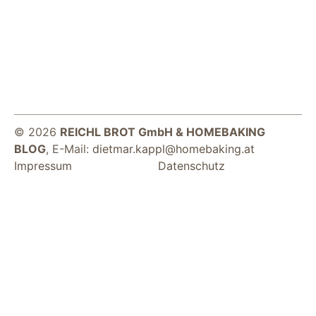
© 2026
REICHL BROT GmbH & HOMEBAKING
Notwendig
BLOG
, E-Mail:
dietmar.kappl@homebaking.at
Diese Cookies
Impressum
Datenschutz
sind für die
Funktionsweise
der Website
notwendig.
Statistiken
Um Funktion und
Struktur der Website
zu verbessern,