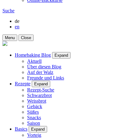
Online-Backkurse
Suche
de
en
Menu
Close
Homebaking Blog
Expand
Aktuell
Über diesen Blog
Auf der Walz
Freunde und Links
Rezepte
Expand
Rezept-Suche
Schwarzbrot
Weissbrot
Gebäck
Süßes
Snacks
Saison
Basics
Expand
Vorteig