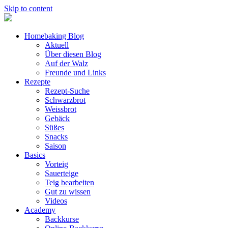
Skip to content
Homebaking Blog
Aktuell
Über diesen Blog
Auf der Walz
Freunde und Links
Rezepte
Rezept-Suche
Schwarzbrot
Weissbrot
Gebäck
Süßes
Snacks
Saison
Basics
Vorteig
Sauerteige
Teig bearbeiten
Gut zu wissen
Videos
Academy
Backkurse