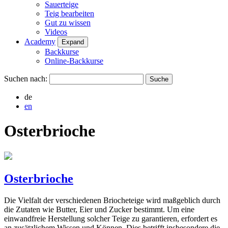
Sauerteige
Teig bearbeiten
Gut zu wissen
Videos
Academy
Expand
Backkurse
Online-Backkurse
Suchen nach:
de
en
Osterbrioche
Osterbrioche
Die Vielfalt der verschiedenen Briocheteige wird maßgeblich durch
die Zutaten wie Butter, Eier und Zucker bestimmt. Um eine
einwandfreie Herstellung solcher Teige zu garantieren, erfordert es
an zusätzlichem Wissen und Können. Dies betrifft insbesondere die