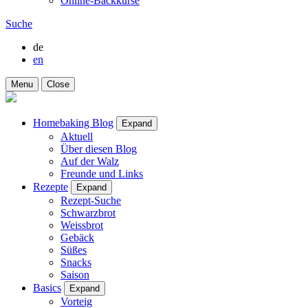
Online-Backkurse
Suche
de
en
Menu
Close
Homebaking Blog
Expand
Aktuell
Über diesen Blog
Auf der Walz
Freunde und Links
Rezepte
Expand
Rezept-Suche
Schwarzbrot
Weissbrot
Gebäck
Süßes
Snacks
Saison
Basics
Expand
Vorteig