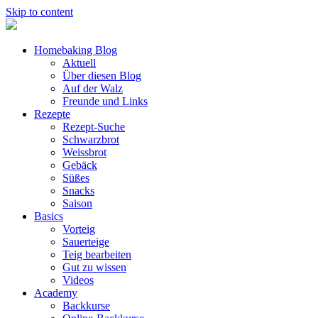
Skip to content
Homebaking Blog
Aktuell
Über diesen Blog
Auf der Walz
Freunde und Links
Rezepte
Rezept-Suche
Schwarzbrot
Weissbrot
Gebäck
Süßes
Snacks
Saison
Basics
Vorteig
Sauerteige
Teig bearbeiten
Gut zu wissen
Videos
Academy
Backkurse