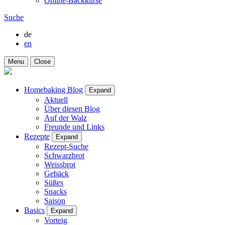
Online-Backkurse
Suche
de
en
Menu
Close
Homebaking Blog
Expand
Aktuell
Über diesen Blog
Auf der Walz
Freunde und Links
Rezepte
Expand
Rezept-Suche
Schwarzbrot
Weissbrot
Gebäck
Süßes
Snacks
Saison
Basics
Expand
Vorteig