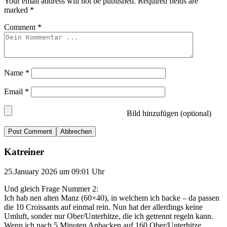
Your email address will not be published.
Required fields are
marked
*
Comment
*
Name
*
Email
*
Bild hinzufügen (optional)
Abbrechen
Katreiner
25.January 2026 um 09:01 Uhr
Und gleich Frage Nummer 2:
Ich hab nen alten Manz (60×40), in welchem ich backe – da passen
die 10 Croissants auf einmal rein. Nun hat der allerdings keine
Umluft, sonder nur Ober/Unterhitze, die ich getrennt regeln kann.
Wenn ich nach 5 Minuten Anbacken auf 160 Ober/Unterhitze