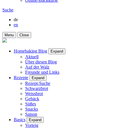
Online-Backkurse
Suche
de
en
Menu
Close
Homebaking Blog
Expand
Aktuell
Über diesen Blog
Auf der Walz
Freunde und Links
Rezepte
Expand
Rezept-Suche
Schwarzbrot
Weissbrot
Gebäck
Süßes
Snacks
Saison
Basics
Expand
Vorteig