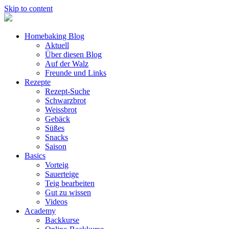
Skip to content
Homebaking Blog
Aktuell
Über diesen Blog
Auf der Walz
Freunde und Links
Rezepte
Rezept-Suche
Schwarzbrot
Weissbrot
Gebäck
Süßes
Snacks
Saison
Basics
Vorteig
Sauerteige
Teig bearbeiten
Gut zu wissen
Videos
Academy
Backkurse