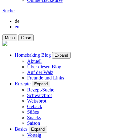
Online-Backkurse
Suche
de
en
Menu
Close
Homebaking Blog
Expand
Aktuell
Über diesen Blog
Auf der Walz
Freunde und Links
Rezepte
Expand
Rezept-Suche
Schwarzbrot
Weissbrot
Gebäck
Süßes
Snacks
Saison
Basics
Expand
Vorteig