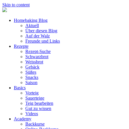
Skip to content
Homebaking Blog
Aktuell
Über diesen Blog
Auf der Walz
Freunde und Links
Rezepte
Rezept-Suche
Schwarzbrot
Weissbrot
Gebäck
Süßes
Snacks
Saison
Basics
Vorteig
Sauerteige
Teig bearbeiten
Gut zu wissen
Videos
Academy
Backkurse