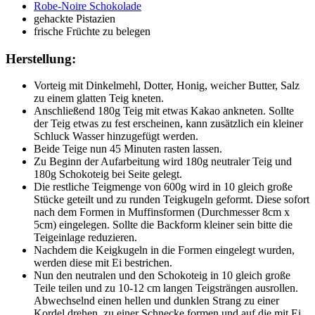
Robe-Noire Schokolade
gehackte Pistazien
frische Früchte zu belegen
Herstellung:
Vorteig mit Dinkelmehl, Dotter, Honig, weicher Butter, Salz
zu einem glatten Teig kneten.
Anschließend 180g Teig mit etwas Kakao ankneten. Sollte
der Teig etwas zu fest erscheinen, kann zusätzlich ein kleiner
Schluck Wasser hinzugefügt werden.
Beide Teige nun 45 Minuten rasten lassen.
Zu Beginn der Aufarbeitung wird 180g neutraler Teig und
180g Schokoteig bei Seite gelegt.
Die restliche Teigmenge von 600g wird in 10 gleich große
Stücke geteilt und zu runden Teigkugeln geformt. Diese sofort
nach dem Formen in Muffinsformen (Durchmesser 8cm x
5cm) eingelegen. Sollte die Backform kleiner sein bitte die
Teigeinlage reduzieren.
Nachdem die Keigkugeln in die Formen eingelegt wurden,
werden diese mit Ei bestrichen.
Nun den neutralen und den Schokoteig in 10 gleich große
Teile teilen und zu 10-12 cm langen Teigsträngen ausrollen.
Abwechselnd einen hellen und dunklen Strang zu einer
Kordel drehen, zu einer Schnecke formen und auf die mit Ei