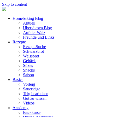
Skip to content
Homebaking Blog
Aktuell
Über diesen Blog
Auf der Walz
Freunde und Links
Rezepte
Rezept-Suche
Schwarzbrot
Weissbrot
Gebäck
Süßes
Snacks
Saison
Basics
Vorteig
Sauerteige
Teig bearbeiten
Gut zu wissen
Videos
Academy
Backkurse