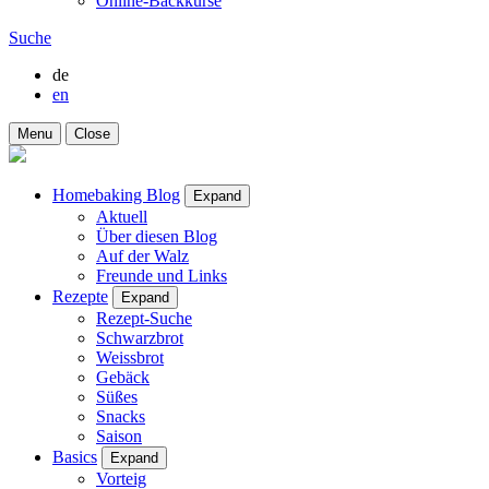
Online-Backkurse
Suche
de
en
Menu
Close
Homebaking Blog
Expand
Aktuell
Über diesen Blog
Auf der Walz
Freunde und Links
Rezepte
Expand
Rezept-Suche
Schwarzbrot
Weissbrot
Gebäck
Süßes
Snacks
Saison
Basics
Expand
Vorteig