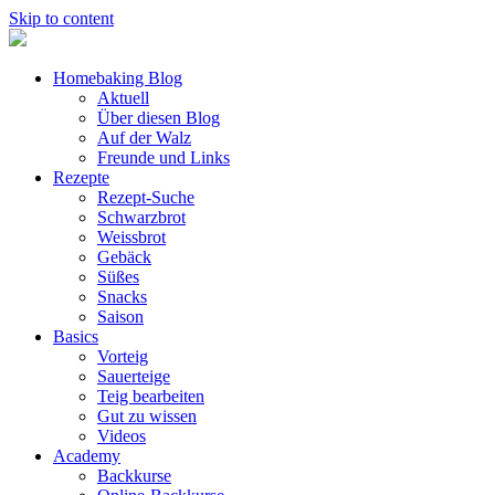
Skip to content
Homebaking Blog
Aktuell
Über diesen Blog
Auf der Walz
Freunde und Links
Rezepte
Rezept-Suche
Schwarzbrot
Weissbrot
Gebäck
Süßes
Snacks
Saison
Basics
Vorteig
Sauerteige
Teig bearbeiten
Gut zu wissen
Videos
Academy
Backkurse