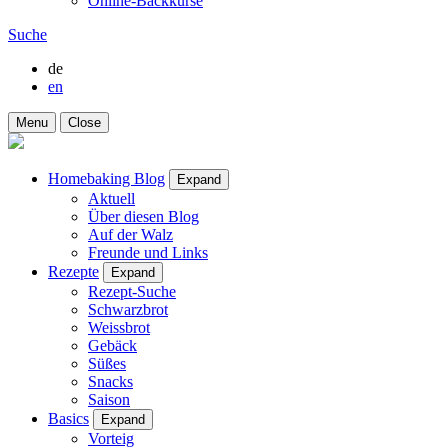
Online-Backkurse
Suche
de
en
Menu
Close
Homebaking Blog
Expand
Aktuell
Über diesen Blog
Auf der Walz
Freunde und Links
Rezepte
Expand
Rezept-Suche
Schwarzbrot
Weissbrot
Gebäck
Süßes
Snacks
Saison
Basics
Expand
Vorteig